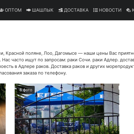
ОПТОМ
ШАШЛЫК
ДОСТАВКА
НОВОСТИ
К
очи, Красной поляне, Лоо, Дагомысе — наши цены Вас приятн
Нас часто ищут по запросам: раки Сочи. раки Адлер. достав
е поесть в Адлере раков. Доставка раков и других морепрод
асования заказа по телефону.
8 фото