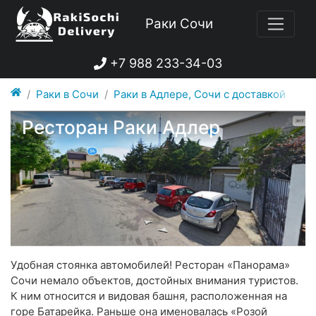
Раки Сочи
+7 988 233-34-03
Раки в Сочи
Раки в Адлере, Сочи с доставкой
Ресторан Раки Адлер
Удобная стоянка автомобилей! Ресторан «Панорама»
Сочи немало объектов, достойных внимания туристов.
К ним относится и видовая башня, расположенная на
горе Батарейка. Раньше она именовалась «Розой