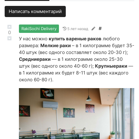
Написать комментарий
#
RakiSochi Delivery
5 лет назад
0
У нас можно
купить вареные раков
любого
размера:
Мелкие раки
– в 1 килограмме будет 35-
40 штук (вес одного составляет около 20-30 г);
Средние
раки
— в 1 килограмме около 25-30
штук (вес одного около 40-60 г);
Крупные
раки
—
в 1 килограмме их будет 8-11 штук (вес каждого
около 60-80 г).