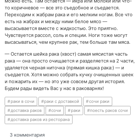
можно есть. Там остается — икра или молоки или что-
то коричневое — все это съедобное и съедается.
Переходим к жабрам рака и его мелким ногам. Все что
есть на жабрах и между ними белое мясо —
высасывается вместе с жидкостью. Это приятно.
Чувствуется рассол, соль и специи. Ноги тоже могут
высасываться, чем крупнее рак, тем больше там мяса.
— Остается шейка рака (хвост) самая мясистая часть
рака — она просто очищается и разделяется на 2 части,
удаляется черная ниточка (прямая кишка рака:) — и
съедается. Хотя можно собрать кучку очищенных шеек
и пожарить их — но это уже совсем другая история.
Будем рады видеть Вас у нас в раковарнях!
раки в сочи
раки с доставкой
сочи раки
доставка раков
сочи
раки
поесть раков сочи
доставка раков из ресторана
3 комментария