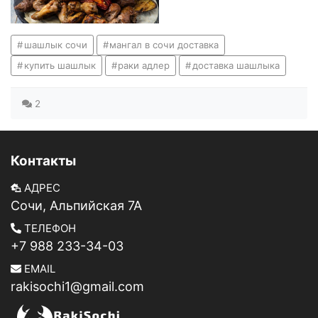
шашлык сочи
мангал в сочи доставка
купить шашлык
раки адлер
доставка шашлыка
2
Контакты
АДРЕС
Сочи, Альпийская 7А
ТЕЛЕФОН
+7 988 233-34-03
EMAIL
rakisochi1@gmail.com