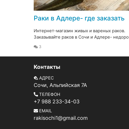
Раки в Адлере- где заказать
Интернет-магазин живых и вареных раков.
Заказывайте раков в Сочи и Адлере- недоро
3
Контакты
АДРЕС
Сочи, Альпийская 7А
ТЕЛЕФОН
+7 988 233-34-03
EMAIL
rakisochi1@gmail.com