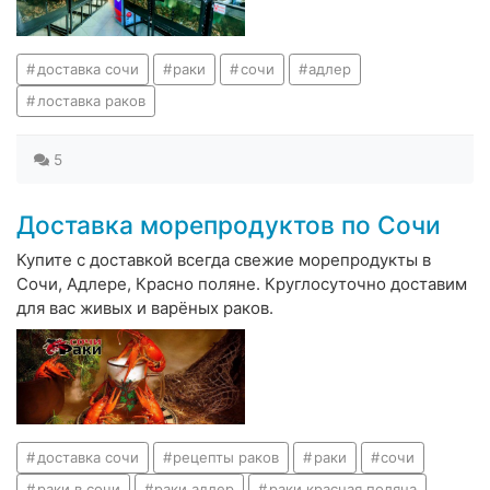
доставка сочи
раки
сочи
адлер
лоставка раков
5
Доставка морепродуктов по Сочи
Купите с доставкой всегда свежие морепродукты в
Сочи, Адлере, Красно поляне. Круглосуточно доставим
для вас живых и варёных раков.
доставка сочи
рецепты раков
раки
сочи
раки в сочи
раки адлер
раки красная поляна