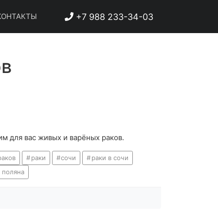
+7 988 233-34-03
ОНТАКТЫ
ов
им для вас живых и варёных раков.
раков
раки
сочи
раки в сочи
я поляна