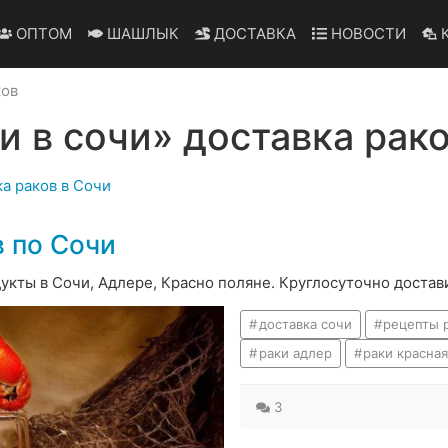
ОПТОМ
ШАШЛЫК
ДОСТАВКА
НОВОСТИ
К
ков
и в сочи» доставка рак
а раков в Сочи
 по Сочи
укты в Сочи, Адлере, Красно поляне. Круглосуточно достав
доставка сочи
рецепты 
раки адлер
раки красна
3